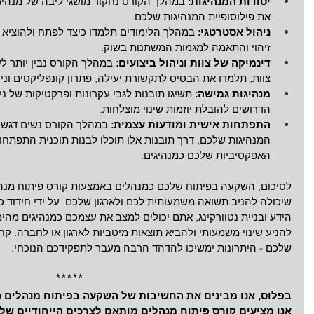
יסודות המנהיגות: 
במהלך הקורס נחקור מושגי ליבה של מנהיגות
את פילוסופיית המנהיגות שלכם.
ניהול אסטרטגי:
 במהלך הלימודים תלמדו כיצד לפתח ולהוציא ל
זיהוי והתאמה למגמות המשתנות בשוק. 
דינמיקה של צוות וניהול ביצועים:
 במהלך הקורס נבין יותר ל
צוות, תלמדו את הבסיס לתקשורת יעילה, פתרון קונפליקטים וניה
מנהיגות גמישה:
 תשיגו תובנות לגבי עקרונות ופרקטיקות של ני
הדרושים להובלת יוזמות שינוי מוצלחות.
התפתחות אישית ומודעות עצמית:
 במהלך הקורס נשים דגש ע
המנהיגות שלכם, דרך תובנות אלו תוכלו לבנות תוכנית התפתחו
האפקטיביות שלכם כמנהיגים.
לסיכום, השקעה בפיתוח שלכם כמנהלים באמצעות קורס פיתוח מנה
שיכולה להניב תשואה משמעותית לכם ולארגון שלכם. על ידי חידוד כ
הידע ובניית נטוורקינג, אתם יכולים למצב את עצמכם כמנהיגים מהי
להניע שינוי משמעותי ולהביא תוצאות מיטביות לארגון או לחברה. קח
שלכם - היתרונות ימשיכו להדהד הרבה מעבר לתפקידכם הנוכחי.
*****
בפלוס, אנו מבינים את החשיבות של השקעה בפיתוח מנהלים כדי
אנו מציעים קורס פיתוח מנהלים מותאם לצרכים הייחודיים שלכ