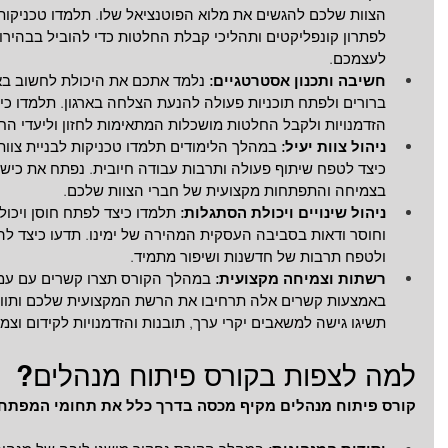
הצוות שלכם להגשים את מלוא הפוטנציאל שלו. תלמדו טכניקות
לפתרון קונפליקטים ותהליכי קבלת החלטות כדי להוביל בבהי
לעצמכם.
חשיבה ותכנון אסטרטגיים:
 נלמד אתכם את היכולת לחשוב באו
ברורים ולפתח תוכניות פעולה להנעת הצלחה בארגון. תלמדו כי
הזדמנויות ולקבל החלטות מושכלות המתאימות לחזון וליעדי הח
ניהול צוות יעיל: 
במהלך הלימודים תלמדו טכניקות לבניית צוותי
כיצד לטפח שיתוף פעולה ותרבות עבודה חיובית. נפתח את כישורי
בצמיחה והתפתחות מקצועית של חברי הצוות שלכם.
ניהול שינויים ויכולת הסתגלות:
 תלמדו כיצד לפתח חוסן ויכולת
וחוסר ודאות בסביבה העסקית המהירה של ימינו. תדעו כיצד להוב
ולטפח תרבות של חדשנות ושיפור מתמיד.
רשתות וצמיחה מקצועית: 
במהלך הקורס תצרו קשרים עם עמית
באמצעות קשרים אלה תרחיבו את הרשת המקצועית שלכם ותוודא
תשיגו גישה למשאבים יקרי ערך, תובנות והזדמנויות לקידום וצמ
למה לצפות בקורס פיתוח מנהלים?
קורס פיתוח מנהלים מקיף מכסה בדרך כלל את תחומי המפתח 